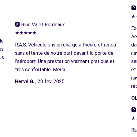
🅿
★
🅿︎ Blue Valet Bordeaux
Ex
★★★★★
Ae
de
R.A.S. Véhicule pris en charge à l'heure et rendu
da
us
sans attente de notre part devant la porte de
na
us
l'aéroport. Une prestation vraiment pratique et
se
très confortable. Merci
et
ra
Hervé G.
, 20 fev. 2025
re
OL
🅿
★
Ra