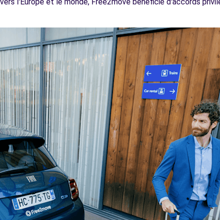
vers l'Europe et le monde, Free2move bénéficie d'accords privilé