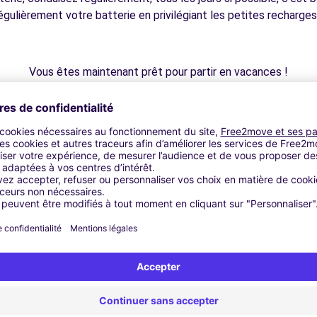
égulièrement votre batterie en privilégiant les petites recharges
Vous êtes maintenant prêt pour partir en vacances !
service Charge My Car
: https://www.free2move.com/fr-FR/re
Pour cet été, 50 Jeep Compass