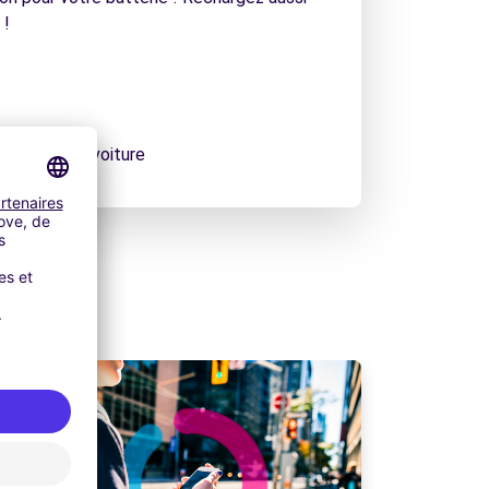
 !
charger-ma-voiture