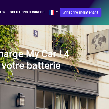
S'inscrire maintenant
TO)
SOLUTIONS BUSINESS
harge My Car ! 4
votre batterie