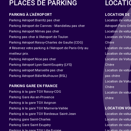
PLACES DE PARKING
LOCATI
PARKING À L'AÉROPORT
LOCATION DE
Parking Aéroport Biarritz pas cher
Location de voitu
Parking Aéroport de Cannes - Mandelieu pas cher
Aéroport Paris-Or
Parking Aéroport Nîmes pas cher
Location de voitu
Parking pas cher à l’Aéroport de Toulon
Location de Voitu
Parking Aéroport Roissy-Charles de Gaulle (CDG)
Chère
# Réservez votre parking à l'Aéroport de Paris-Orly au
Location de voitu
meilleur prix.
Location de voitu
Parking Aéroport Nice pas cher
Location de Voitu
Parking Aéroport Lyon-Saint-Exupéry (LYS)
Chère
Parking aéroport Marseille pas cher
Location de voit
Parking Aéroport Bâle-Mulhouse (BSL)
pas chère
Location de Voit
PARKING GARE EN FRANCE
Chère
Parking à la gare TGV Roissy-CDG
Location de voitu
Parking Gare Aix-en-Provence
chère
Parking à la gare TGV Avignon
LOCATION VO
Parking à la gare TGV Marne-la-Vallée
Parking à la gare TGV Bordeaux Saint-Jean
Location de voitu
Parking gare Saint-Charles
Location de voitu
Parking Gare Saint Exupéry
Location de voitu
Parking à la gare TGV Lille Europe
Location de voitu