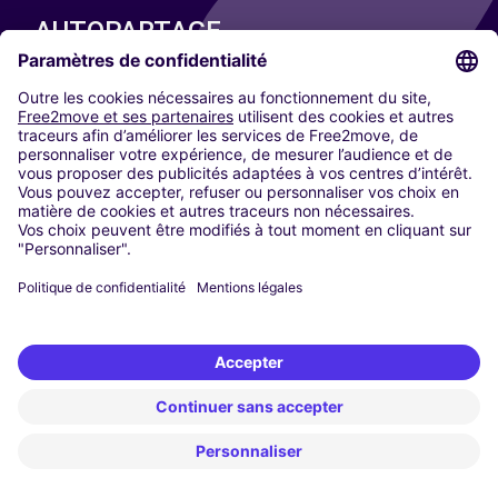
AUTOPARTAGE
NOS VILLES
Paris
Madrid
Washington DC
Milan
Rome
Turin
Vienne
Berlin
Cologne
Düsseldorf
Francfort
Hambourg
Munich
Stuttgart
Amsterdam