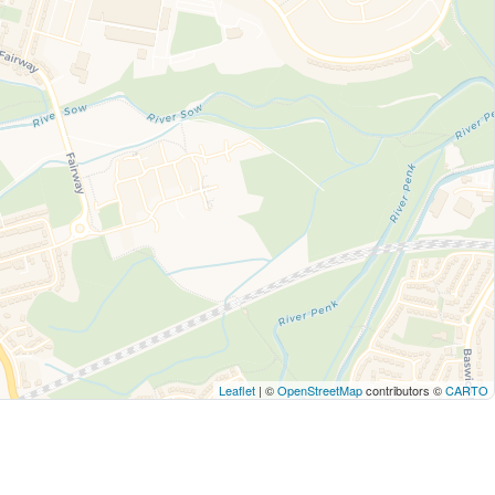
Leaflet
| ©
OpenStreetMap
contributors ©
CARTO