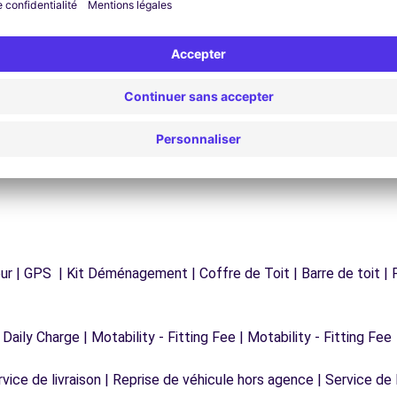
Un problème sur la route ? Notre service
os
d'assistance est disponible à tout moment pour
vous garantir un voyage sans interruption.
r | GPS | Kit Déménagement | Coffre de Toit | Barre de toit | P
 Daily Charge | Motability - Fitting Fee | Motability - Fitting Fee
vice de livraison | Reprise de véhicule hors agence | Service de l