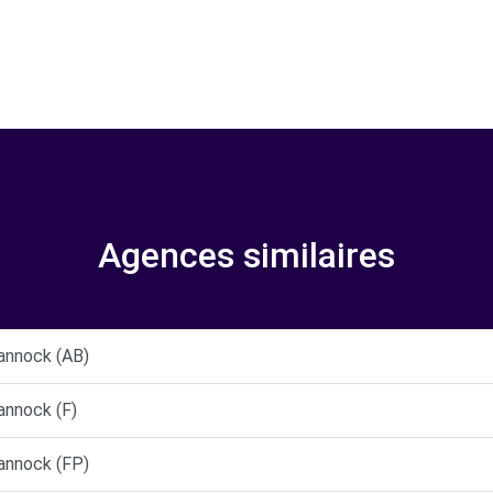
Agences similaires
nnock (AB)
nnock (F)
nnock (FP)