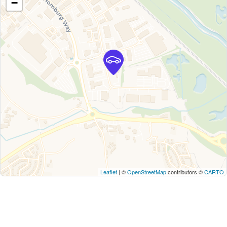
−
Leaflet
| ©
OpenStreetMap
contributors ©
CARTO