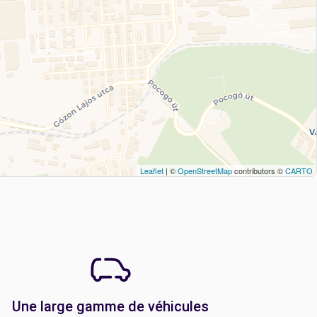
Leaflet
| ©
OpenStreetMap
contributors ©
CARTO
Une large gamme de véhicules