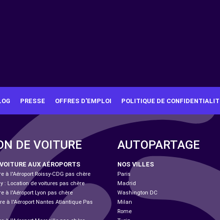
LOG
PRESSE
OFFRES D'EMPLOI
POLITIQUE DE CONFIDENTIALIT
ON DE VOITURE
AUTOPARTAGE
 VOITURE AUX AÉROPORTS
NOS VILLES
re à l'Aéroport Roissy-CDG pas chère
Paris
ly : Location de voitures pas chère
Madrid
re à l'Aéroport Lyon pas chère
Washington DC
re à l'Aéroport Nantes Atlantique Pas
Milan
Rome