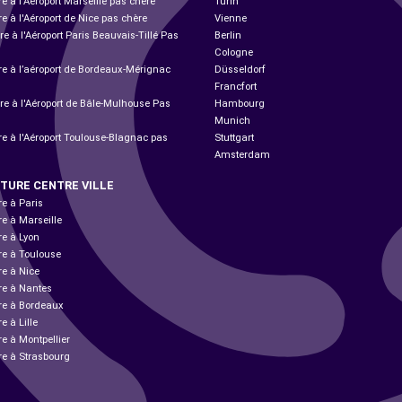
re à l'Aéroport Marseille pas chère
Turin
re à l'Aéroport de Nice pas chère
Vienne
re à l'Aéroport Paris Beauvais-Tillé Pas
Berlin
Cologne
ure à l’aéroport de Bordeaux-Mérignac
Düsseldorf
Francfort
ure à l'Aéroport de Bâle-Mulhouse Pas
Hambourg
Munich
re à l'Aéroport Toulouse-Blagnac pas
Stuttgart
Amsterdam
ITURE CENTRE VILLE
re à Paris
re à Marseille
re à Lyon
re à Toulouse
re à Nice
ure à Nantes
ure à Bordeaux
e à Lille
re à Montpellier
re à Strasbourg