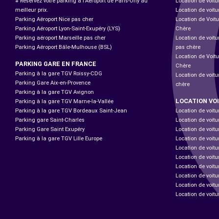
# Réservez votre parking à l'Aéroport de Paris-Orly au
Location de voitu
meilleur prix.
Location de voitu
Parking Aéroport Nice pas cher
Location de Voitu
Parking Aéroport Lyon-Saint-Exupéry (LYS)
Chère
Parking aéroport Marseille pas cher
Location de voit
Parking Aéroport Bâle-Mulhouse (BSL)
pas chère
Location de Voit
PARKING GARE EN FRANCE
Chère
Parking à la gare TGV Roissy-CDG
Location de voitu
Parking Gare Aix-en-Provence
chère
Parking à la gare TGV Avignon
LOCATION VO
Parking à la gare TGV Marne-la-Vallée
Parking à la gare TGV Bordeaux Saint-Jean
Location de voitu
Parking gare Saint-Charles
Location de voitu
Parking Gare Saint Exupéry
Location de voitu
Parking à la gare TGV Lille Europe
Location de voitu
Location de voitu
Location de voit
Location de voit
Location de voitur
Location de voitu
Location de voitu