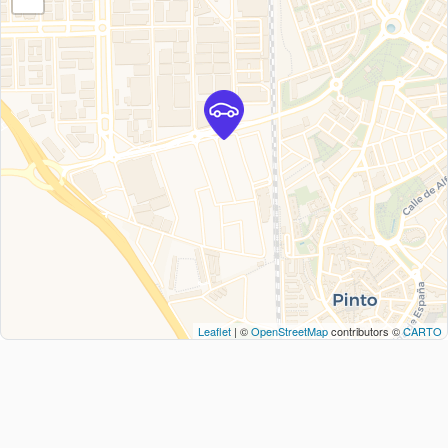
Leaflet
| ©
OpenStreetMap
contributors ©
CARTO