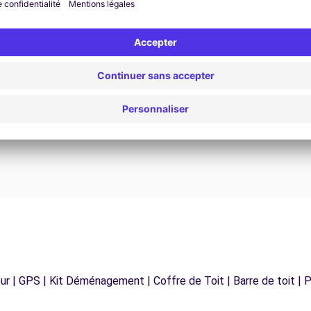
Assistance 24h/24 et 7j/7
Un problème sur la route ? Notre service
os
d'assistance est disponible à tout moment pour
vous garantir un voyage sans interruption.
r | GPS | Kit Déménagement | Coffre de Toit | Barre de toit | P