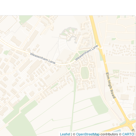
Leaflet
| ©
OpenStreetMap
contributors ©
CARTO