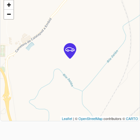
+
−
Leaflet
| ©
OpenStreetMap
contributors ©
CARTO