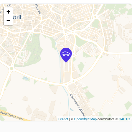
+
−
Leaflet
| ©
OpenStreetMap
contributors ©
CARTO