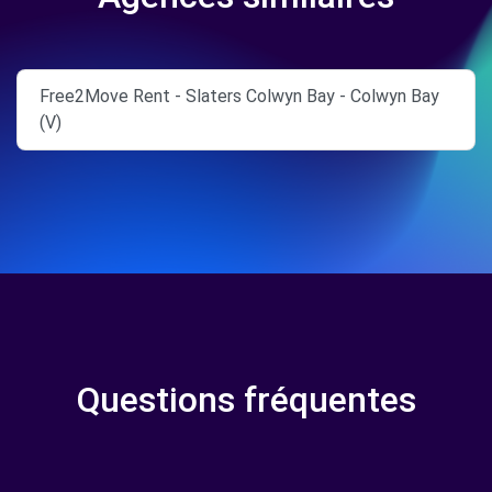
Free2Move Rent - Slaters Colwyn Bay - Colwyn Bay
(V)
Questions fréquentes