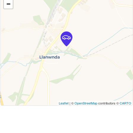
−
Leaflet
| ©
OpenStreetMap
contributors ©
CARTO