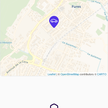
Leaflet
| ©
OpenStreetMap
contributors ©
CARTO