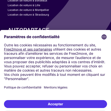
Location de voiture à Bordeaux
Location de voiture à Lille
Location de voiture à Montpellier
Location de voiture à Strasbourg
AUTOPARTAGE
NOS VILLES
Paris
Madrid
Washington DC
Milan
Rome
Turin
Vienne
Berlin
Cologne
Düsseldorf
Francfort
Hambourg
Munich
Stuttgart
Amsterdam