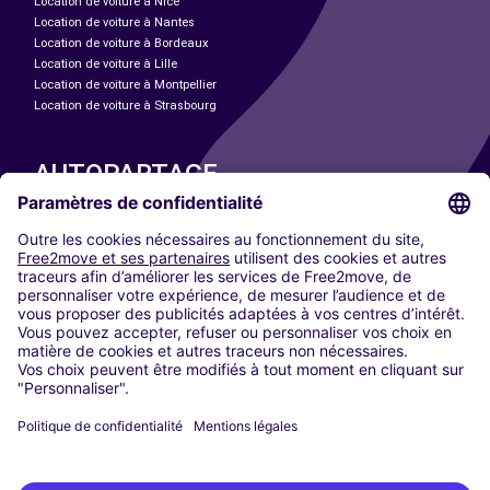
Location de voiture à Nice
Location de voiture à Nantes
Location de voiture à Bordeaux
Location de voiture à Lille
Location de voiture à Montpellier
Location de voiture à Strasbourg
AUTOPARTAGE
NOS VILLES
Paris
Madrid
Washington DC
Milan
Rome
Turin
Vienne
Berlin
Cologne
Düsseldorf
Francfort
Hambourg
Munich