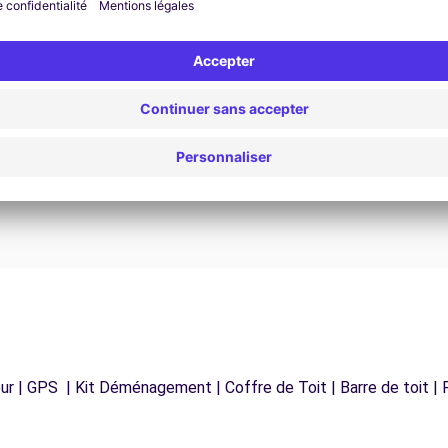
Assistance 24h/24 et 7j/7
Un problème sur la route ? Notre service
os
d'assistance est disponible à tout moment pour
vous garantir un voyage sans interruption.
r | GPS | Kit Déménagement | Coffre de Toit | Barre de toit | P