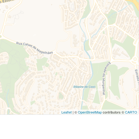
Leaflet
| ©
OpenStreetMap
contributors ©
CARTO