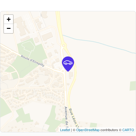
+
−
Leaflet
| ©
OpenStreetMap
contributors ©
CARTO