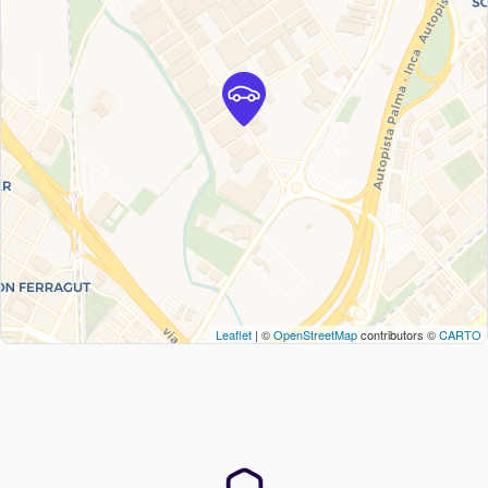
Leaflet
| ©
OpenStreetMap
contributors ©
CARTO