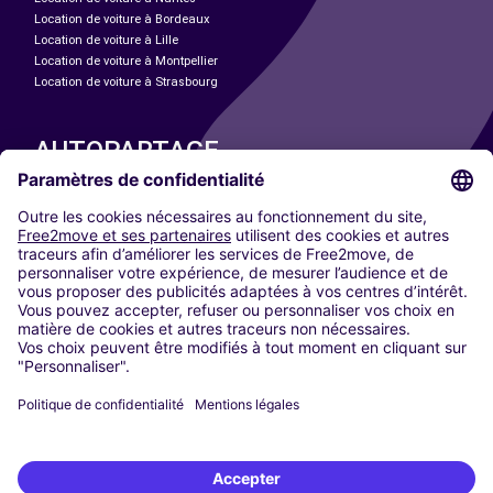
Location de voiture à Bordeaux
Location de voiture à Lille
Location de voiture à Montpellier
Location de voiture à Strasbourg
AUTOPARTAGE
NOS VILLES
Paris
Madrid
Washington DC
Milan
Rome
Turin
Vienne
Berlin
Cologne
Düsseldorf
Francfort
Hambourg
Munich
Stuttgart