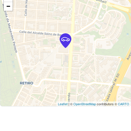
−
Leaflet
| ©
OpenStreetMap
contributors ©
CARTO