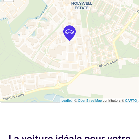
Leaflet
| ©
OpenStreetMap
contributors ©
CARTO
La voiture idéale pour votre