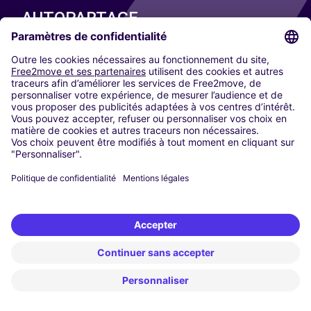
AUTOPARTAGE
NOS VILLES
Paris
Madrid
Washington DC
Milan
Rome
Turin
Vienne
Berlin
Cologne
Düsseldorf
Francfort
Hambourg
Munich
Stuttgart
Amsterdam