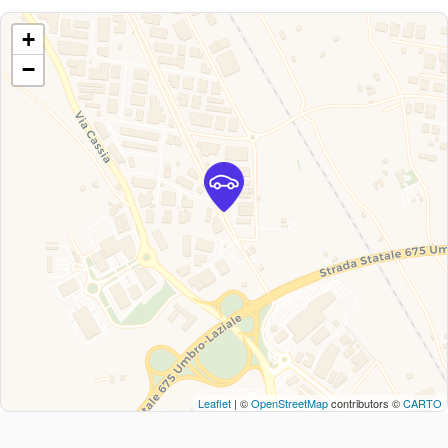
+
−
Leaflet
| ©
OpenStreetMap
contributors ©
CARTO