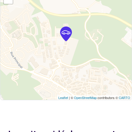
Leaflet
| ©
OpenStreetMap
contributors ©
CARTO