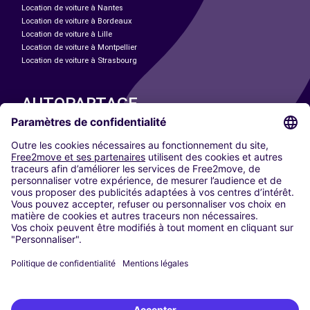
Location de voiture à Nantes
Location de voiture à Bordeaux
Location de voiture à Lille
Location de voiture à Montpellier
Location de voiture à Strasbourg
AUTOPARTAGE
NOS VILLES
Paris
Madrid
Washington DC
Milan
Rome
Turin
Vienne
Berlin
Cologne
Düsseldorf
Francfort
Hambourg
Munich