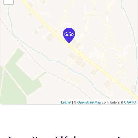
Leaflet
| ©
OpenStreetMap
contributors ©
CARTO