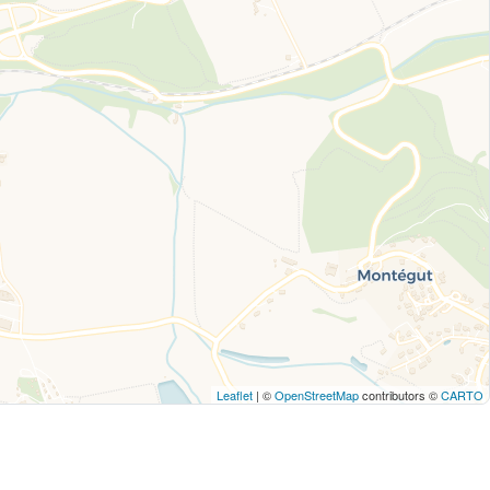
Leaflet
| ©
OpenStreetMap
contributors ©
CARTO