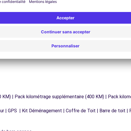
Assistance 24h/24 et 7j/7
Un problème sur la route ? Notre service
os
d'assistance est disponible à tout moment pour
vous garantir un voyage sans interruption.
0 KM) | Pack kilométrage supplémentaire (400 KM) | Pack kilo
r | GPS | Kit Déménagement | Coffre de Toit | Barre de toit | P