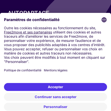
AUTOPARTAGE
NOS VILLES
Paris
Madrid
Washington DC
Milan
Rome
Turin
Vienne
Berlin
Cologne
Düsseldorf
Francfort
Hambourg
Munich
Stuttgart
Amsterdam