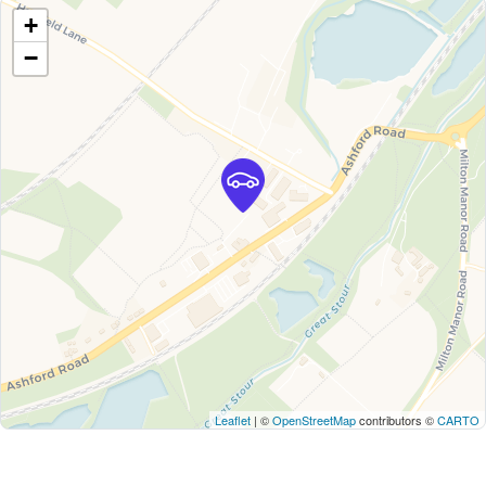
+
−
Leaflet
| ©
OpenStreetMap
contributors ©
CARTO