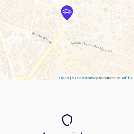
Leaflet
| ©
OpenStreetMap
contributors ©
CARTO