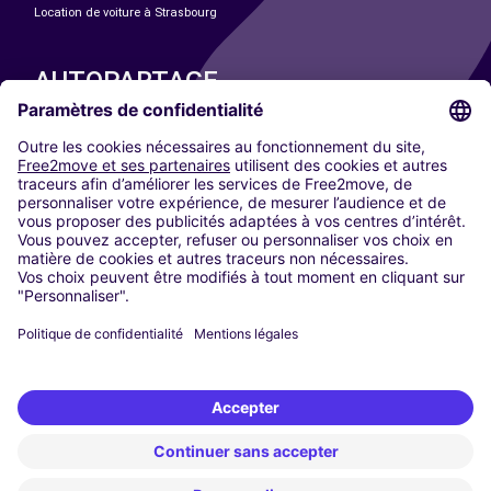
Location de voiture à Strasbourg
AUTOPARTAGE
NOS VILLES
Paris
Madrid
Washington DC
Milan
Rome
Turin
Vienne
Berlin
Cologne
Düsseldorf
Francfort
Hambourg
Munich
Stuttgart
Amsterdam