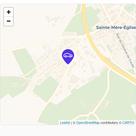
+
−
Leaflet
| ©
OpenStreetMap
contributors ©
CARTO