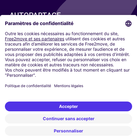
AUTOPARTAGE
NOS VILLES
Paris
Madrid
Washington DC
Milan
Rome
Turin
Vienne
Berlin
Cologne
Düsseldorf
Francfort
Hambourg
Munich
Stuttgart
Amsterdam