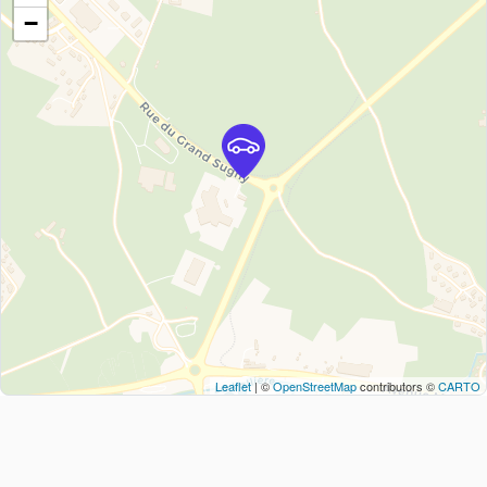
−
Leaflet
| ©
OpenStreetMap
contributors ©
CARTO