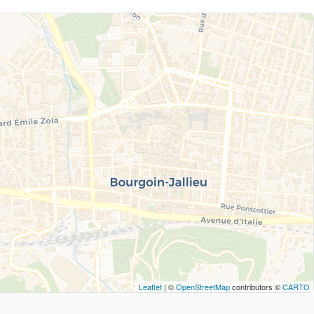
Leaflet
| ©
OpenStreetMap
contributors ©
CARTO