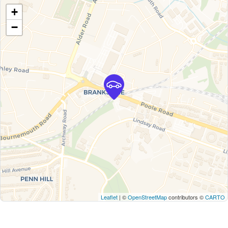
+
−
Leaflet
| ©
OpenStreetMap
contributors ©
CARTO