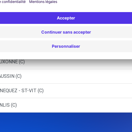
EAU - PIERRE-DE-BRESSE (C)
(DS)
E CEDEX (F)
BESANCON - FRANOIS (O)
AUXONNE (C)
USSIN (C)
EQUEZ - ST-VIT (C)
LIS (C)