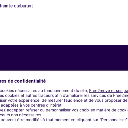
trainte carburant
Agences similaires
S GRANDES VIGNES - MARNAY (C)
LIGNY (C)