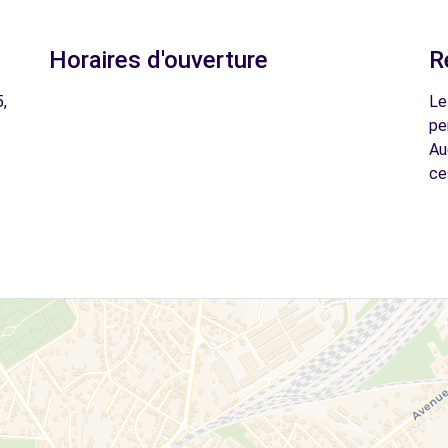
Horaires d'ouverture
R
,
Le
pe
Au
ce