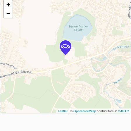
+
−
Leaflet
| ©
OpenStreetMap
contributors ©
CARTO