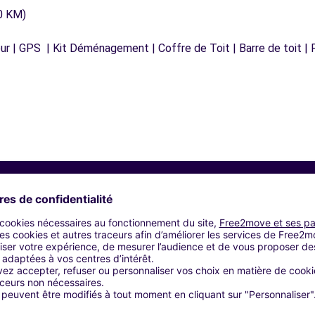
0 KM)
r | GPS | Kit Déménagement | Coffre de Toit | Barre de toit | P
Agences similaires
UEPERSE (C)