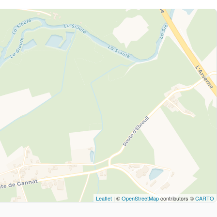
Leaflet
| ©
OpenStreetMap
contributors ©
CARTO