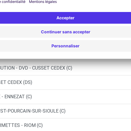
NNAT (C)
OSPHERE - CHARMEIL (P)
SPHERE - RIOM LE BEAU (P)
RIOM (C)
BUTION - DVD - CUSSET CEDEX (C)
SET CEDEX (DS)
 - ENNEZAT (C)
- ST-POURCAIN-SUR-SIOULE (C)
RMETTES - RIOM (C)