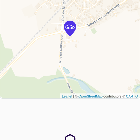
Leaflet
| ©
OpenStreetMap
contributors ©
CARTO