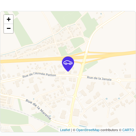
+
−
Leaflet
| ©
OpenStreetMap
contributors ©
CARTO