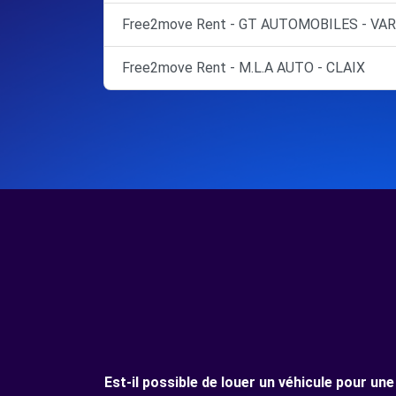
Free2move Rent - GT AUTOMOBILES - VAR
Free2move Rent - M.L.A AUTO - CLAIX
Est-il possible de louer un véhicule pour u