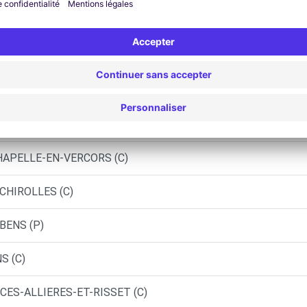
EYBENS (DS)
T-BONNET-EN-CHAMPSAUR (C)
C)
CHAPELLE-EN-VERCORS (C)
ECHIROLLES (C)
BENS (P)
S (C)
CES-ALLIERES-ET-RISSET (C)