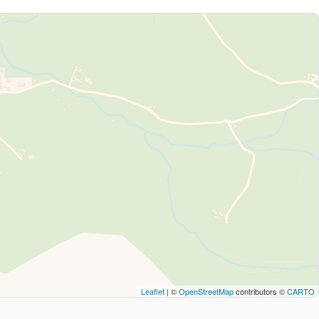
Leaflet
| ©
OpenStreetMap
contributors ©
CARTO