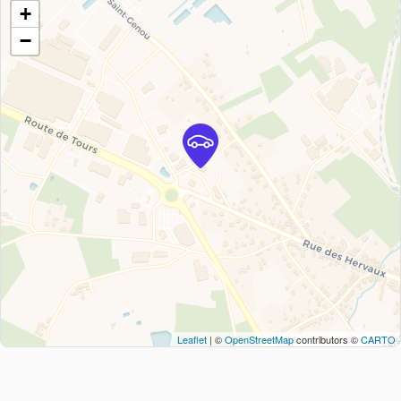
+
−
Leaflet
| ©
OpenStreetMap
contributors ©
CARTO