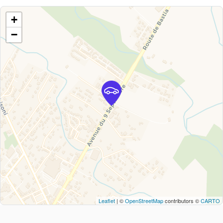
+
−
Leaflet
| ©
OpenStreetMap
contributors ©
CARTO