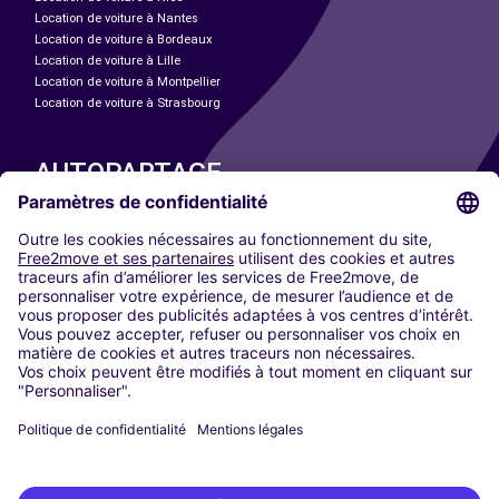
Location de voiture à Nantes
Location de voiture à Bordeaux
Location de voiture à Lille
Location de voiture à Montpellier
Location de voiture à Strasbourg
AUTOPARTAGE
NOS VILLES
Paris
Madrid
Washington DC
Milan
Rome
Turin
Vienne
Berlin
Cologne
Düsseldorf
Francfort
Hambourg
Munich