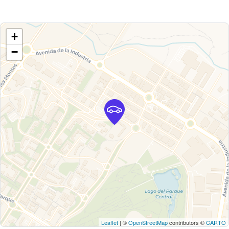
+
−
Leaflet
| ©
OpenStreetMap
contributors ©
CARTO