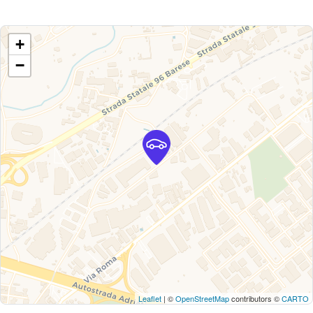
+
−
Leaflet
| ©
OpenStreetMap
contributors ©
CARTO