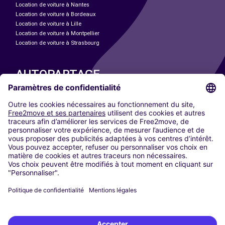
Location de voiture à Nantes
Location de voiture à Bordeaux
Location de voiture à Lille
Location de voiture à Montpellier
Location de voiture à Strasbourg
AUTOPARTAGE
NOS VILLES
Paris
Madrid
Washington DC
Milan
Rome
Turin
Vienne
Berlin
Cologne
Düsseldorf
Francfort
Hambourg
Munich