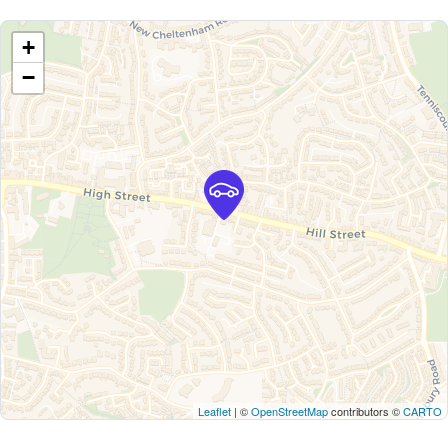
+
−
Leaflet
| ©
OpenStreetMap
contributors ©
CARTO