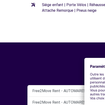
Siège enfant | Porte Vélos | Réhausseu
Attache Remorque | Pneus neige
Free2Move Rent - AUTOMARES, S.L. - Sevill
Free2Move Rent - AUTOMARES, S.L.U. - SEV