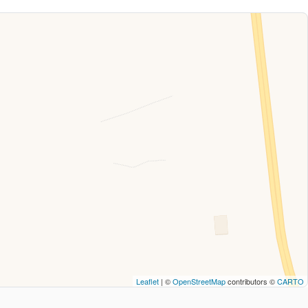
Leaflet
| ©
OpenStreetMap
contributors ©
CARTO