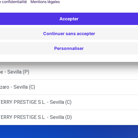
)
)
la Mitación (P)
a Cuesta (O)
- Sevilla (P)
ro - Sevilla (C)
ERRY PRESTIGE S.L. - Sevilla (C)
ERRY PRESTIGE S.L. - Sevilla (D)