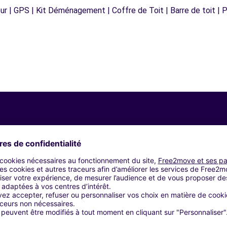
r | GPS | Kit Déménagement | Coffre de Toit | Barre de toit | P
Agences similaires
a (P)
ILLA (F)