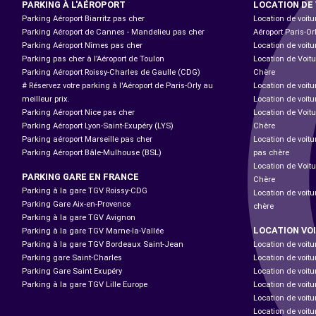
PARKING À L'AÉROPORT
LOCATION DE
Parking Aéroport Biarritz pas cher
Location de voitu
Parking Aéroport de Cannes - Mandelieu pas cher
Aéroport Paris-Or
Parking Aéroport Nîmes pas cher
Location de voitu
Parking pas cher à l’Aéroport de Toulon
Location de Voitu
Parking Aéroport Roissy-Charles de Gaulle (CDG)
Chère
# Réservez votre parking à l'Aéroport de Paris-Orly au
Location de voitu
meilleur prix.
Location de voitu
Parking Aéroport Nice pas cher
Location de Voitu
Parking Aéroport Lyon-Saint-Exupéry (LYS)
Chère
Parking aéroport Marseille pas cher
Location de voit
Parking Aéroport Bâle-Mulhouse (BSL)
pas chère
Location de Voit
PARKING GARE EN FRANCE
Chère
Parking à la gare TGV Roissy-CDG
Location de voitu
Parking Gare Aix-en-Provence
chère
Parking à la gare TGV Avignon
LOCATION VO
Parking à la gare TGV Marne-la-Vallée
Parking à la gare TGV Bordeaux Saint-Jean
Location de voitu
Parking gare Saint-Charles
Location de voitu
Parking Gare Saint Exupéry
Location de voitu
Parking à la gare TGV Lille Europe
Location de voitu
Location de voitu
Location de voit