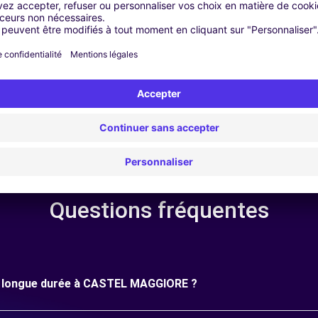
r | GPS | Kit Déménagement | Coffre de Toit | Barre de toit | P
Questions fréquentes
une longue durée à CASTEL MAGGIORE ?