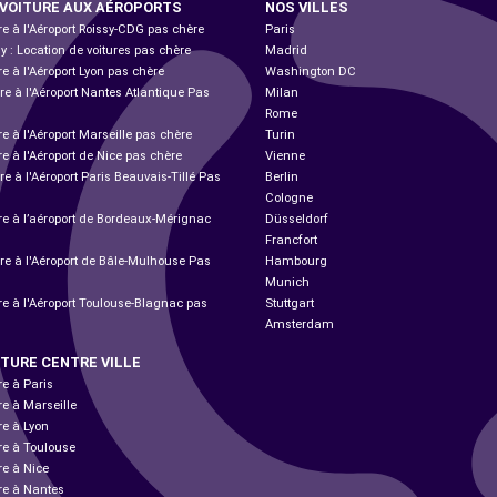
 VOITURE AUX AÉROPORTS
NOS VILLES
re à l'Aéroport Roissy-CDG pas chère
Paris
ly : Location de voitures pas chère
Madrid
re à l'Aéroport Lyon pas chère
Washington DC
re à l'Aéroport Nantes Atlantique Pas
Milan
Rome
re à l'Aéroport Marseille pas chère
Turin
re à l'Aéroport de Nice pas chère
Vienne
re à l'Aéroport Paris Beauvais-Tillé Pas
Berlin
Cologne
ure à l’aéroport de Bordeaux-Mérignac
Düsseldorf
Francfort
ure à l'Aéroport de Bâle-Mulhouse Pas
Hambourg
Munich
re à l'Aéroport Toulouse-Blagnac pas
Stuttgart
Amsterdam
ITURE CENTRE VILLE
re à Paris
re à Marseille
re à Lyon
re à Toulouse
re à Nice
ure à Nantes