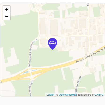
+
−
Leaflet
| ©
OpenStreetMap
contributors ©
CARTO