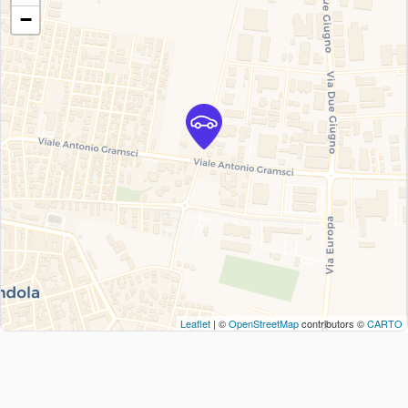
−
Leaflet
| ©
OpenStreetMap
contributors ©
CARTO