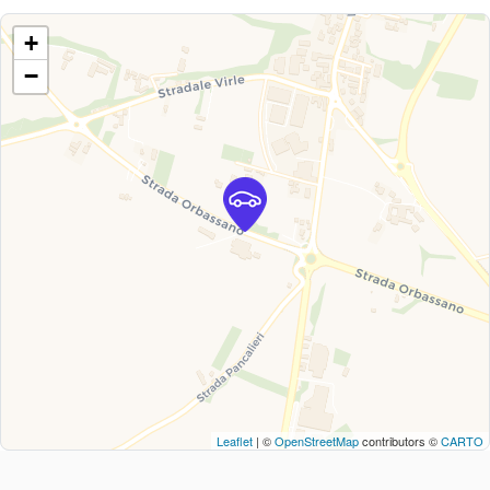
+
−
Leaflet
| ©
OpenStreetMap
contributors ©
CARTO