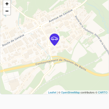
+
−
Leaflet
| ©
OpenStreetMap
contributors ©
CARTO