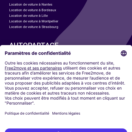
Location de voiture à Nantes
Location de voiture à Bordeaux
Location de voiture à Lille
Location de voiture à Montpellier
Location de voiture à Strasbourg
AUTOPARTAGE
NOS VILLES
Paris
Madrid
Washington DC
Milan
Rome
Turin
Vienne
Berlin
Cologne
Düsseldorf
Francfort
Hambourg
Munich