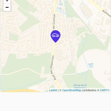
−
Leaflet
| ©
OpenStreetMap
contributors ©
CARTO