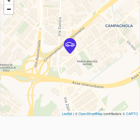
−
Leaflet
| ©
OpenStreetMap
contributors ©
CARTO