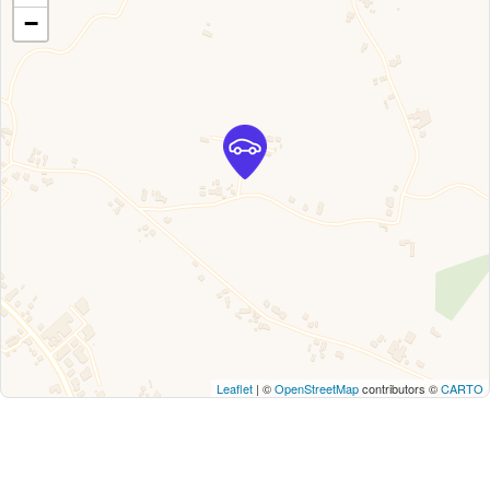
−
Leaflet
| ©
OpenStreetMap
contributors ©
CARTO