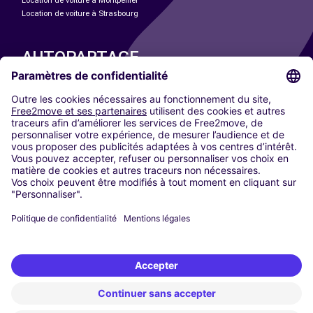
Location de voiture à Montpellier
Location de voiture à Strasbourg
AUTOPARTAGE
NOS VILLES
Paris
Madrid
Washington DC
Milan
Rome
Turin
Vienne
Berlin
Cologne
Düsseldorf
Francfort
Hambourg
Munich
Stuttgart
Amsterdam