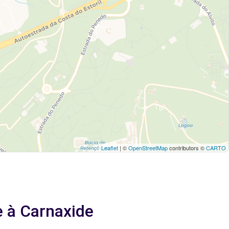
Leaflet
| ©
OpenStreetMap
contributors ©
CARTO
e à Carnaxide