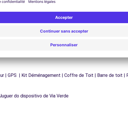
os
d'assistance est disponible à tout moment pour
vous garantir un voyage sans interruption.
r | GPS | Kit Déménagement | Coffre de Toit | Barre de toit | P
Aluguer do dispositivo de Via Verde